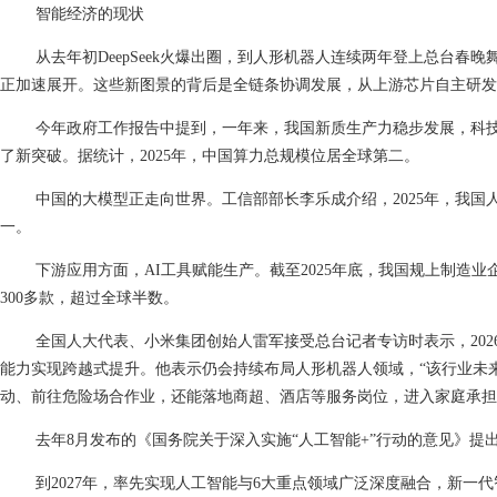
智能经济的现状
从去年初
DeepSeek火爆出圈，到人形机器人连续两年登上总台
正加速展开。这些新图景的背后是全链条协调发展，从上游芯片自主研发
今年政府工作报告中提到，一年来，我国新质生产力稳步发展，科
了新突破。据统计，
2025年，中国算力总规模位居全球第二。
中国的大模型正走向世界。工信部部长李乐成介绍，
2025年，我
一。
下游应用方面，
AI工具赋能生产。截至2025年底，我国规上制造
300多款，超过全球半数。
全国人大代表、小米集团创始人雷军接受总台记者专访时表示，
2
能力实现跨越式提升。他表示仍会持续布局人形机器人领域，“该行业未
动、前往危险场合作业，还能落地商超、酒店等服务岗位，进入家庭承担
去年
8月发布的《国务院关于深入实施“人工智能+”行动的意见》提出2
到
2027年，率先实现人工智能与6大重点领域广泛深度融合，新一