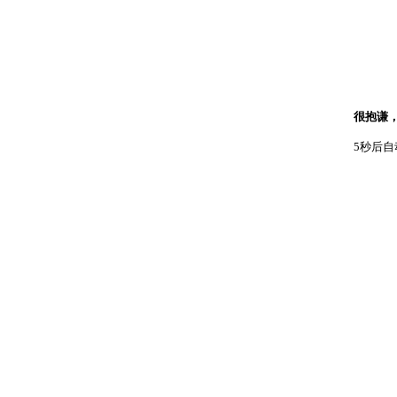
很抱谦
5秒后自