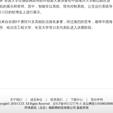
技杯”全国大学生物联网应用软件创新大赛决赛在中国海洋大学崂山校区进
后的展示和答辩。其中，智能车位系统、塔吊控制系统、公交运行系统等
月15日的软博会上进行展示。
自全国8个赛区91支高校队伍报名参赛，经过激烈的竞争，最终中国海
学、哈尔滨工程大学、长安大学等32支代表队进入决赛阶段。
关于我们
|
成员单位
|
联系我们
|
下载中心
|
责任申明
yright© 2016 CCIT. All Rights Reserved
京ICP备09113271号-4
京公网安11010802008
环球易讯（北京）物联网科技有限公司 版权所有