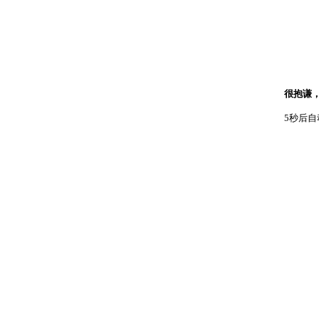
很抱谦
5秒后自