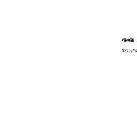
很抱谦
5秒后自