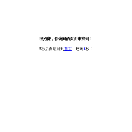
很抱谦，你访问的页面未找到！
5秒后自动跳到
首页
…还剩
1
秒！