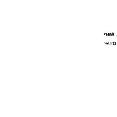
很抱谦
5秒后自