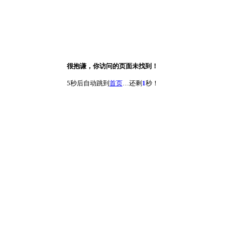
很抱谦，你访问的页面未找到！
5秒后自动跳到
首页
…还剩
1
秒！