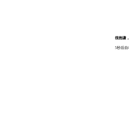
很抱谦
5秒后自