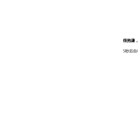
很抱谦
5秒后自